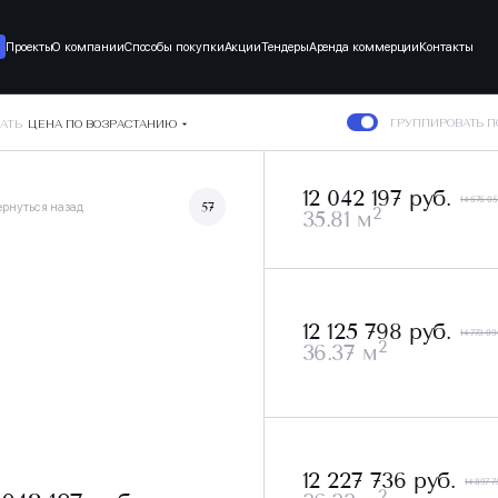
Проекты
О компании
Способы покупки
Акции
Тендеры
Аренда коммерции
Контакты
ГРУППИРОВАТЬ 
АТЬ
ЦЕНА ПО ВОЗРАСТАНИЮ
12 042 197 руб.
14 676 05
ернуться назад
57
2
35.81 м
12 125 798 руб.
14 773 09
2
36.37 м
12 227 736 руб.
14 897 7
2