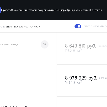
Проекты
О компании
Способы покупки
Акции
Тендеры
Аренда коммерции
Контакты
ГРУППИРОВАТЬ 
АТЬ
ЦЕНА ПО ВОЗРАСТАНИЮ
ернуться назад
24
8 643 810 руб.
10 858 870
2
19.38 м
8 975 929 руб.
11 257 30
2
20.13 м