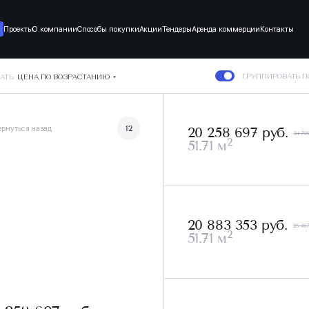
Проекты
О компании
Способы покупки
Акции
Тендеры
Аренда коммерции
Контакты
ГРУППИРОВАТЬ 
АТЬ
ЦЕНА ПО ВОЗРАСТАНИЮ
ернуться назад
12
20 258 697 руб.
24 705
2
51.71 м
20 883 353 руб.
25 467
2
51.71 м