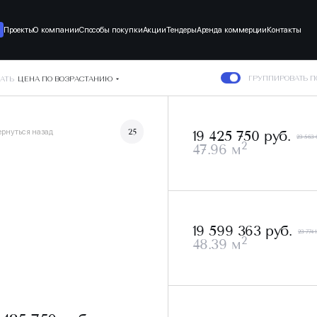
Проекты
О компании
Способы покупки
Акции
Тендеры
Аренда коммерции
Контакты
ГРУППИРОВАТЬ 
АТЬ
ЦЕНА ПО ВОЗРАСТАНИЮ
ернуться назад
25
19 425 750 руб.
23 563 
2
47.96 м
19 599 363 руб.
23 774 
2
48.39 м