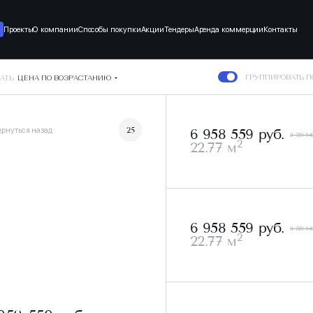
Проекты
О компании
Способы покупки
Акции
Тендеры
Аренда коммерции
Контакты
ГРУППИРОВАТЬ 
АТЬ
ЦЕНА ПО ВОЗРАСТАНИЮ
ернуться назад
25
6 958 559 руб.
8 729 94
2
22.77 м
6 958 559 руб.
8 729 94
2
22.77 м