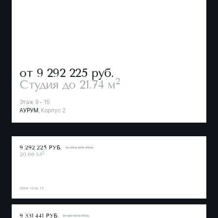
от 9 292 225
руб.
2
Студия
до 21.74 м
Этаж 9 - 15
АУРУМ
, Корпус 2
9 292 225 РУБ.
11 394 479 РУБ.
2
20.66 М
Этаж 12 из 15
9 331 441 РУБ.
11 441 074 РУБ.