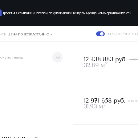
Проекты
О компании
Способы покупки
Акции
Тендеры
Аренда коммерции
Контакты
ГРУППИРОВАТЬ 
АТЬ
ЦЕНА ПО ВОЗРАСТАНИЮ
ернуться назад
43
12 438 883 руб.
15 692 
2
32.89 м
12 971 658 руб.
16 148 49
2
31.93 м