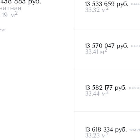
 438 883
руб.
13 533 659 руб.
16 821 6
натная
2
33.32 м
2
.19 м
пус 1
13 570 047 руб.
16 865 
2
33.41 м
13 582 177 руб.
16 879 76
2
33.44 м
13 618 334 руб.
16 925 70
2
33.23 м