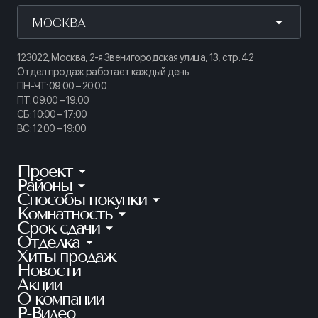
МОСКВА
123022, Москва, 2-я Звенигородская улица, 13, стр. 42
Отдел продаж работает каждый день.
ПН-ЧТ: 09:00 – 20:00
ПТ: 09:00 – 19:00
СБ: 10:00 – 17:00
ВС: 12:00 – 19:00
Проект
Районы
КИНОПАРК
Способы покупки
Калининский
ТАЙМ СКВЕР
Комнатность
Ипотека
Приморский
АУРУМ
Срок сдачи
Студии
Рассрочка
Петроградский
Отделка
Готовые квартиры
ГРАНАТ
1-комнатные
100% оплата
Хиты продаж
Без отделки
Московский
Ключи в этом году
ЛАЙНЕРЪ
2-комнатные
Новости
Квартира в зачет
Предчистовая
Красносельский
2 кв. 2026
Акции
БЕЛАРТ
3-комнатные
Субсидии
Чистовая
О компании
Красногвардейский
1 кв. 2027
АКАДЕМИК
4+ комнатные
Р-Видео
Материнский капитал
Невский