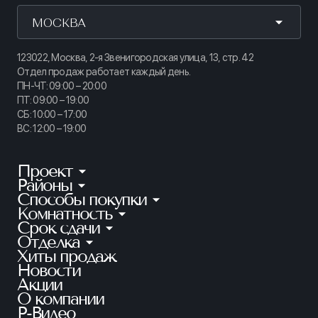
МОСКВА
123022, Москва, 2-я Звенигородская улица, 13, стр. 42
Отдел продаж работает каждый день.
ПН-ЧТ: 09:00 – 20:00
ПТ: 09:00 – 19:00
СБ: 10:00 – 17:00
ВС: 12:00 – 19:00
Проект
Районы
КИНОПАРК
Способы покупки
Калининский
ТАЙМ СКВЕР
Комнатность
Ипотека
Приморский
АУРУМ
Срок сдачи
Студии
Рассрочка
Петроградский
Отделка
Готовые квартиры
ГРАНАТ
1-комнатные
100% оплата
Хиты продаж
Без отделки
Московский
Ключи в этом году
ЛАЙНЕРЪ
2-комнатные
Новости
Квартира в зачет
Предчистовая
Красносельский
2 кв. 2026
Акции
БЕЛАРТ
3-комнатные
Субсидии
Чистовая
О компании
Красногвардейский
1 кв. 2027
АКАДЕМИК
4+ комнатные
Р-Видео
Материнский капитал
Невский