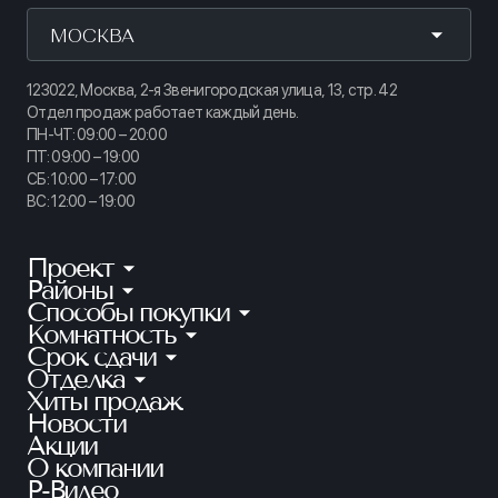
МОСКВА
123022, Москва, 2-я Звенигородская улица, 13, стр. 42
Отдел продаж работает каждый день.
ПН-ЧТ: 09:00 – 20:00
ПТ: 09:00 – 19:00
СБ: 10:00 – 17:00
ВС: 12:00 – 19:00
Проект
Районы
КИНОПАРК
Способы покупки
Калининский
ТАЙМ СКВЕР
Комнатность
Ипотека
Приморский
АУРУМ
Срок сдачи
Студии
Рассрочка
Петроградский
Отделка
Готовые квартиры
ГРАНАТ
1-комнатные
100% оплата
Хиты продаж
Без отделки
Московский
Ключи в этом году
ЛАЙНЕРЪ
2-комнатные
Новости
Квартира в зачет
Предчистовая
Красносельский
2 кв. 2026
Акции
БЕЛАРТ
3-комнатные
Субсидии
Чистовая
О компании
Красногвардейский
1 кв. 2027
АКАДЕМИК
4+ комнатные
Р-Видео
Материнский капитал
Невский