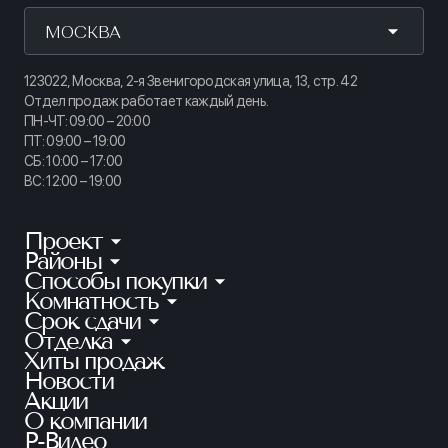
МОСКВА
123022, Москва, 2-я Звенигородская улица, 13, стр. 42
Отдел продаж работает каждый день.
ПН-ЧТ: 09:00 – 20:00
ПТ: 09:00 – 19:00
СБ: 10:00 – 17:00
ВС: 12:00 – 19:00
Проект
Районы
КИНОПАРК
Способы покупки
Калининский
ТАЙМ СКВЕР
Комнатность
Ипотека
Приморский
АУРУМ
Срок сдачи
Студии
Рассрочка
Петроградский
Отделка
Готовые квартиры
ГРАНАТ
1-комнатные
100% оплата
Хиты продаж
Без отделки
Московский
Ключи в этом году
ЛАЙНЕРЪ
2-комнатные
Новости
Квартира в зачет
Предчистовая
Красносельский
2 кв. 2026
Акции
БЕЛАРТ
3-комнатные
Субсидии
Чистовая
О компании
Красногвардейский
1 кв. 2027
АКАДЕМИК
4+ комнатные
Р-Видео
Материнский капитал
Невский