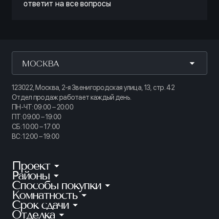
ответит на все вопросы
МОСКВА
123022, Москва, 2-я Звенигородская улица, 13, стр. 42
Отдел продаж работает каждый день.
ПН-ЧТ: 09:00 – 20:00
ПТ: 09:00 – 19:00
СБ: 10:00 – 17:00
ВС: 12:00 – 19:00
Проект
Районы
КИНОПАРК
Способы покупки
Калининский
ТАЙМ СКВЕР
Комнатность
Ипотека
Приморский
АУРУМ
Срок сдачи
Студии
Рассрочка
Петроградский
Отделка
Готовые квартиры
ГРАНАТ
1-комнатные