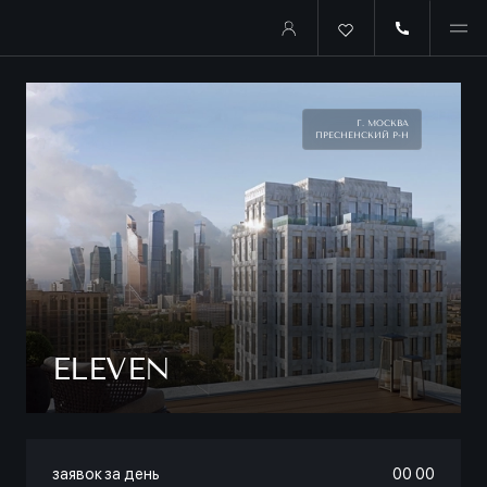
Г. МОСКВА
ПРЕСНЕНСКИЙ Р-Н
ELEVEN
заявок за день
00
:
00