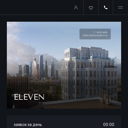
Г. МОСКВА
ПРЕСНЕНСКИЙ Р-Н
ELEVEN
заявок за день
00
:
00