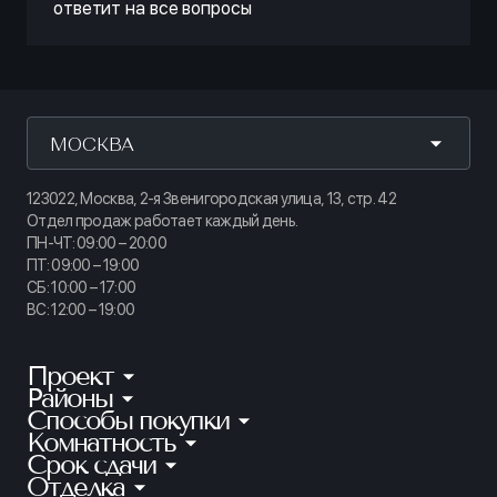
ответит на все вопросы
МОСКВА
123022, Москва, 2-я Звенигородская улица, 13, стр. 42
Отдел продаж работает каждый день.
ПН-ЧТ: 09:00 – 20:00
ПТ: 09:00 – 19:00
СБ: 10:00 – 17:00
ВС: 12:00 – 19:00
Проект
Районы
КИНОПАРК
Способы покупки
Калининский
ТАЙМ СКВЕР
Комнатность
Ипотека
Приморский
АУРУМ
Срок сдачи
Студии
Рассрочка
Петроградский
Отделка
Готовые квартиры
ГРАНАТ
1-комнатные