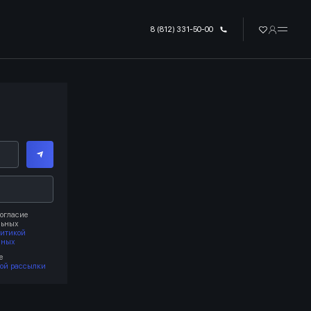
8 (812) 331-50-00
огласие
льных
литикой
нных
е
ой рассылки