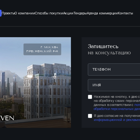
Проекты
О компании
Способы покупки
Акции
Тендеры
Аренда коммерции
Контакты
Запишитесь
Г. МОСКВА
ПРЕСНЕНСКИЙ Р-Н
на консультацию
Нажимая на кнопку, я даю с
на обработку своих персона
данных в соответствии с
по
обработки персональных да
Я даю согласие на получени
EVEN
информационной и рекламн