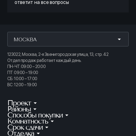
ответит на все вопросы
МОСКВА
123022, Москва, 2-я Звенигородская улица, 13, стр. 42
Отдел продаж работает каждый день.
ПН-ЧТ: 09:00 – 20:00
ПТ: 09:00 – 19:00
СБ: 10:00 – 17:00
ВС: 12:00 – 19:00
Проект
Районы
КИНОПАРК
Способы покупки
Калининский
ТАЙМ СКВЕР
Комнатность
Ипотека
Приморский
АУРУМ
Срок сдачи
Студии
Рассрочка
Петроградский
Отделка
Готовые квартиры
ГРАНАТ
1-комнатные