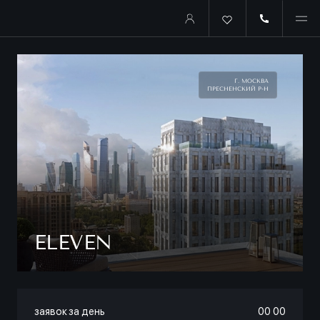
Г. МОСКВА
ПРЕСНЕНСКИЙ Р-Н
ELEVEN
заявок за день
00
:
00